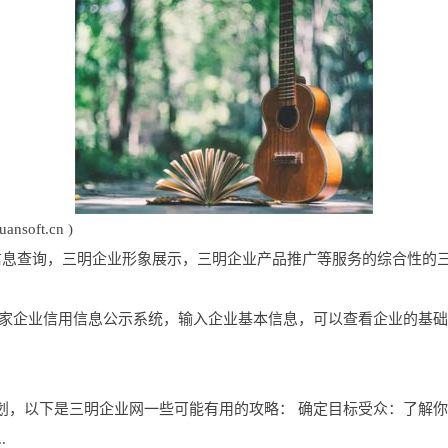
nsoft.cn )
提供三明企业信息查询，三明企业形象展示，三明企业产品推广等服务的综合性
国家企业信用信息公示系统，输入企业基本信息，可以查看企业的基
划，以下是三明企业网一些可能有用的攻略： 确定目标受众：了解
.