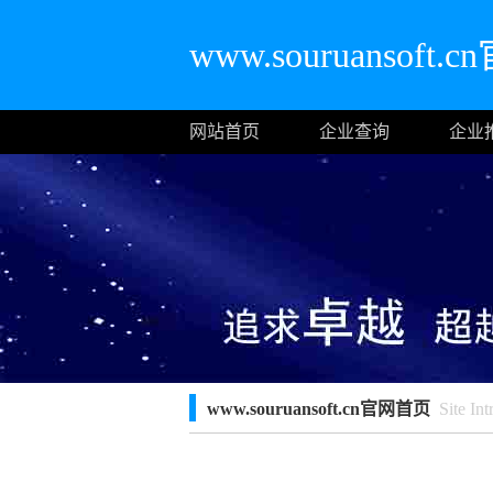
www.souruansoft
网站首页
企业查询
企业
www.souruansoft.cn官网首页
Site Int