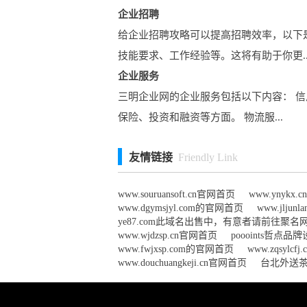
企业招聘
给企业招聘攻略可以提高招聘效率，以下
技能要求、工作经验等。这将有助于你更..
企业服务
三明企业网的企业服务包括以下内容： 信
保险、投资和融资等方面。 物流服...
友情链接
Friendly Link
www.souruansoft.cn官网首页
www.ynykx
www.dgymsjyl.com的官网首页
www.jljun
ye87.com此域名出售中，有意者请前往聚名网（w
www.wjdzsp.cn官网首页
poooints哲点品
www.fwjxsp.com的官网首页
www.zqsylc
www.douchuangkeji.cn官网首页
台北外送